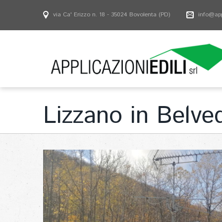
via Ca' Erizzo n. 18 - 35024 Bovolenta (PD)
info@appl
Lizzano in Belve