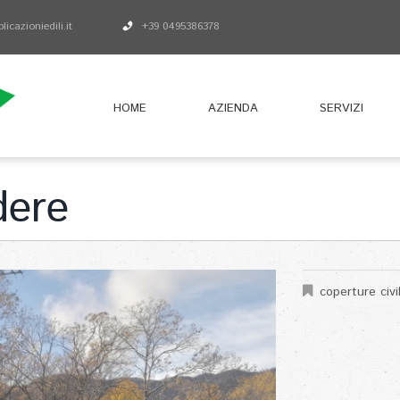
icazioniedili.it
+39 0495386378
HOME
AZIENDA
SERVIZI
dere
coperture civil